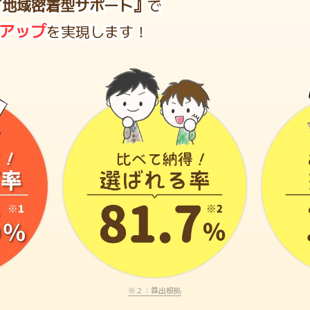
『地域密着型サポート』
で
アップ
を実現します！
※２：算出根拠