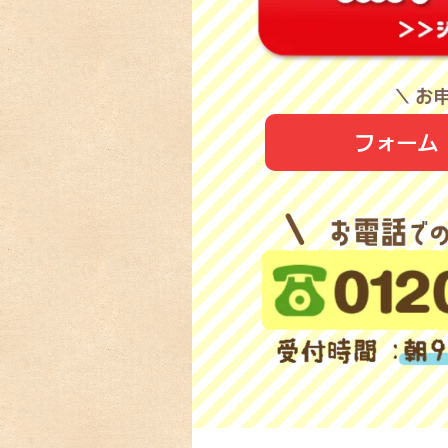
＼ お
フォーム