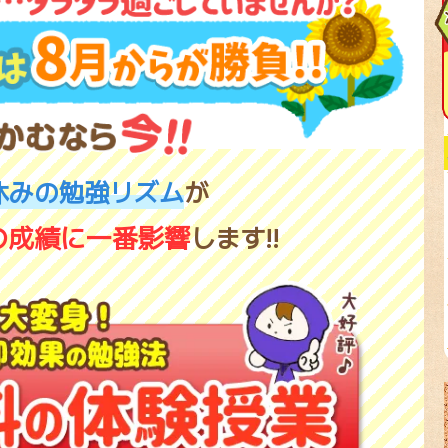
休みの勉強リズム
が
の成績に一番影響
します!!