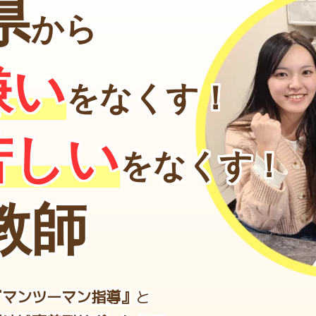
県
から
嫌い
をなくす！
苦しい
をなくす！
教師
『マンツーマン指導』
と