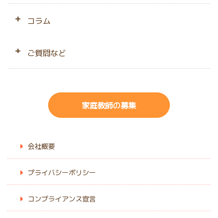
無料の体験授業
母子家庭応援プラン
中学生
中学入試
コラム
指導開始までの流れ
高校生
高校入試
お役立ちコラム
ご質問など
指導エリア
不登校
よくあるご質問
発達障害
家庭教師の募集
サイトマップ
オンライン指導
会社概要
プライバシーポリシー
コンプライアンス宣言