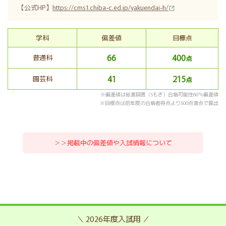
【公式HP】
https://cms1.chiba-c.ed.jp/yakuendai-h/
学科
偏差値
目標点
66
400
普通科
点
41
215
園芸科
点
※偏差値は総進図書（Sもぎ）合格可能性60％偏差値
※目標点は前年度の合格者得点より500点満点で算出
＞＞掲載中の偏差値や入試情報について
＼ 2026年度入試用 ／