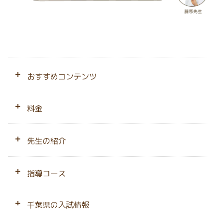
おすすめコンテンツ
はじめての方へ
料金
千葉県専門の強み
料金トップ
先生の紹介
会員サポート
料金シミュレーション
先生のプロフィール
指導コース
みんなの声
２人同時指導プラン
相性ピッタリ保障
小学生
千葉県の入試情報