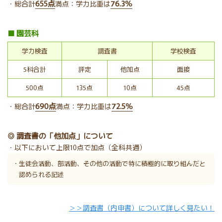
655点
76.3％
・総合計
満点：学力比重は
■ 園芸科
学力検査
調査書
学校検査
5科合計
評定
他加点
面接
500点
135点
10点
45点
690点
72.5％
・総合計
満点：学力比重は
◎ 調査書の「他加点」について
・以下において上限10点で加点（全科共通）
・生徒会活動、部活動、その他の活動で特に積極的に取り組んだと
認められる記述
＞＞調査書（内申書）について詳しく見たい！