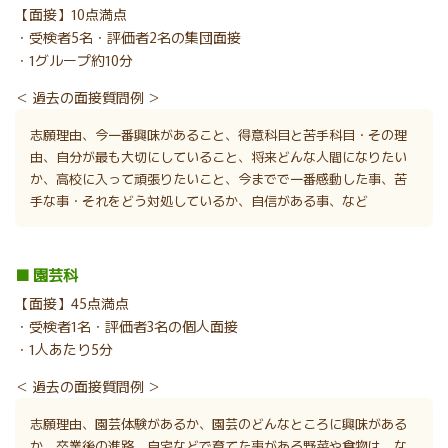
【面接】10点満点
・受検者5名・評価者2名の集団面接
・1グループ約10分
＜ 過去の面接質問例 ＞
志願理由、今一番興味があること、得意科目と苦手科目・その理
由、自分が最も大切にしていること、将来どんな人間になりたい
か、高校に入って頑張りたいこと、今までで一番感動した事、苦
手な事・それをどう対処しているか、自信がある事、など
■ 園芸科
【面接】45点満点
・受検者1名・評価者3名の個人面接
・1人あたり5分
＜ 過去の面接質問例 ＞
志願理由、園芸体験があるか、園芸のどんなところに興味がある
か、卒業後の進路、自宅などで育てた事がある野菜や食物は、な