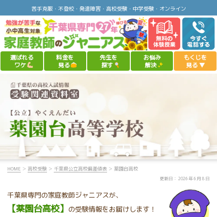
苦手克服・不登校・発達障害・高校受験・中学受験・オンライン
選ばれる
料金を
先生を
お悩み
もくじを
ワケ
見る
探す
解決
見る
▼
HOME
＞
高校受験
＞
千葉県公立高校偏差値表
＞ 薬園台高校
千葉県専門の家庭教師ジャニアスが、
【薬園台高校】
の受験情報をお届けします！