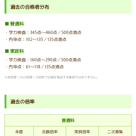
過去の合格者分布
■ 普通科
・学力検査：345点～460点／500点満点
・内申点：102～135／135点満点
■ 家政科
・学力検査：160点～290点／500点満点
・内申点：61～118／135点満点
※前年度（2025年度）の目安で合格を保証する数値ではありません。
過去の倍率
普通科
年度
志願倍率
実質倍率
二次募集