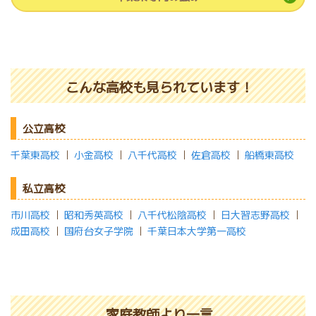
こんな高校も見られています！
公立高校
千葉東高校
｜
小金高校
｜
八千代高校
｜
佐倉高校
｜
船橋東高校
私立高校
市川高校
｜
昭和秀英高校
｜
八千代松陰高校
｜
日大習志野高校
｜
成田高校
｜
国府台女子学院
｜
千葉日本大学第一高校
家庭教師より一言