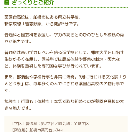
ざっくりとご紹介
薬園台高校は、船橋市にある県立共学校。
新京成線「習志野駅」から徒歩5分です。
普通科と園芸科を設置し、学力の高さとのびのびとした校風の両
立が魅力です。
普通科は高い学力レベルを誇る進学校として、難関大学を目指す
生徒が多く在籍し、園芸科では農業体験や野菜の栽培・販売な
ど、体験を重視した専門的な学びが行われています。
また、部活動や学校行事も非常に活発。9月に行われる文化祭「り
んどう祭」は、毎年多くの人でにぎわる薬園台高校の名物行事で
す。
勉強も！行事も！体験も！本気で取り組めるのが薬園台高校の大
きな魅力です。
【学区】普通科：第2学区／園芸科：全県学区
【所在地】船橋市薬円台5-34-1