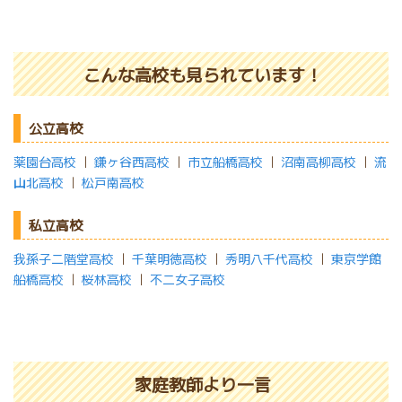
こんな高校も見られています！
公立高校
薬園台高校
｜
鎌ヶ谷西高校
｜
市立船橋高校
｜
沼南高柳高校
｜
流
山北高校
｜
松戸南高校
私立高校
我孫子二階堂高校
｜
千葉明徳高校
｜
秀明八千代高校
｜
東京学館
船橋高校
｜
桜林高校
｜
不二女子高校
家庭教師より一言