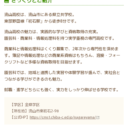
ざっくりとご紹介
流山高校は、流山市にある県立共学校。
東部野田線「初石駅」から徒歩8分です。
流山高校の魅力は、実践的な学びと資格取得の充実。
園芸科・商業科・情報処理科を持つ実学重視の専門高校です。
商業科と情報処理科はくくり募集で、2年次から専門性を深めま
す。
簿記や情報処理などの商業系資格はもちろん、溶接・フォー
クリフトなど多様な資格取得を目指せます。
園芸科では、地域と連携した実習や体験学習が盛んで、実社会と
つながる学びができるのも魅力。
就職・進学どちらにも強く、実力をしっかり伸ばせる学校です。
【学区】全県学区
【所在地】流山市東初石2-98
【公式HP】
https://cms1.chiba-c.ed.jp/nagareyama/