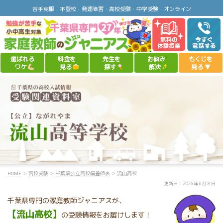
苦手克服・不登校・発達障害・高校受験・中学受験・オンライン
選ばれる
料金を
先生を
お悩み
もくじを
ワケ
見る
探す
解決
見る
▼
HOME
＞
高校受験
＞
千葉県公立高校偏差値表
＞ 流山高校
千葉県専門の家庭教師ジャニアスが、
【流山高校】
の受験情報をお届けします！