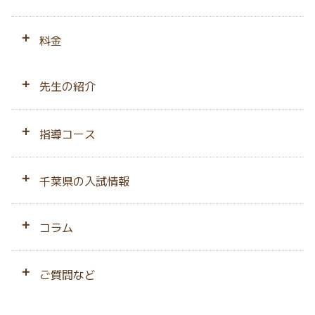
はじめての方へ
料金
千葉県専門の強み
料金トップ
先生の紹介
会員サポート
料金シミュレーション
先生のプロフィール
指導コース
みんなの声
２人同時指導プラン
相性ピッタリ保障
小学生
千葉県の入試情報
無料の体験授業
母子家庭応援プラン
中学生
中学入試
コラム
指導開始までの流れ
高校生
高校入試
お役立ちコラム
ご質問など
指導エリア
不登校