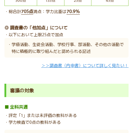
500点
135点
25点
45点
705点
70.9％
・総合計
満点：学力比重は
◎ 調査書の「他加点」について
・以下において上限25点で加点
・学級活動、生徒会活動、学校行事、部活動、その他の活動で
特に積極的に取り組んだと認められる記述
＞＞調査書（内申書）について詳しく見たい！
審議の対象
■ 全科共通
・評定「1」または未評価の教科がある
・学力検査で0点の教科がある