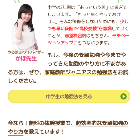
中学の3年間は「あっという間」に過ぎて
しまいます。
「もっと早くやっておけ
ば…」そんな後悔をしないためにも、
少し
でも早い段階で”高校受験”を意識
していく
ことが、
志望校合格
はもちろん、
モチベー
ションアップ
にもつながります。
もし、今後の受験勉強や今までや
ってきた勉強のやり方に不安があ
る方は、ぜひ、
家庭教師ジャニアスの勉強法
をお試
しください。
中学生の勉強法を見る
今なら！無料の体験授業で、
超効率的な受験勉強の
やり方
を教えています！