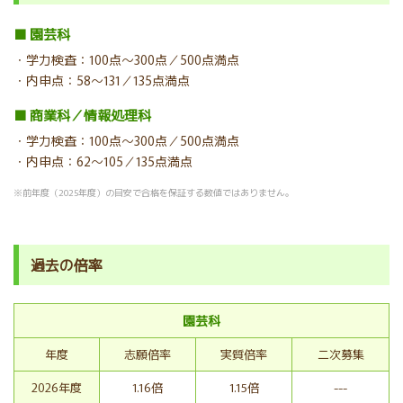
■ 園芸科
・学力検査：100点～300点／500点満点
・内申点：58～131／135点満点
■ 商業科／情報処理科
・学力検査：100点～300点／500点満点
・内申点：62～105／135点満点
※前年度（2025年度）の目安で合格を保証する数値ではありません。
過去の倍率
園芸科
年度
志願倍率
実質倍率
二次募集
2026年度
1.16倍
1.15倍
---