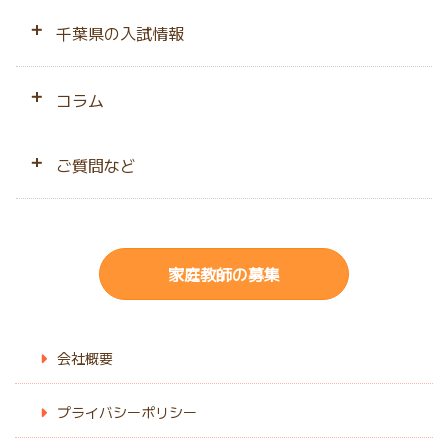
みんなの声
２人同時指導プラン
相性ピッタリ保障
小学生
千葉県の入試情報
無料の体験授業
母子家庭応援プラン
中学生
中学入試
コラム
指導開始までの流れ
高校生
高校入試
お役立ちコラム
ご質問など
指導エリア
不登校
よくあるご質問
発達障害
家庭教師の募集
サイトマップ
オンライン指導
会社概要
プライバシーポリシー