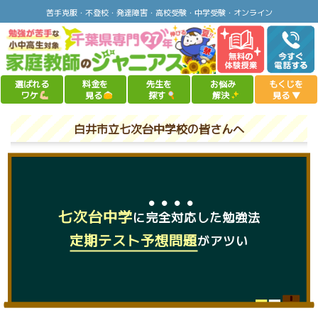
苦手克服・不登校・発達障害・高校受験・中学受験・オンライン
選ばれる
料金を
先生を
お悩み
もくじを
ワケ
見る
探す
解決
見る
▼
白井市立七次台中学校の皆さんへ
七次台中学
に
完全対応
した勉強法
定期テスト予想問題
がアツい